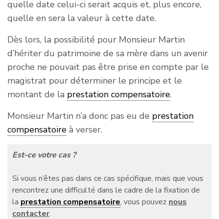
quelle date celui-ci serait acquis et, plus encore,
– les conséquences des choix professionnels
quelle en sera la valeur à cette date.
faits par l’un des époux pendant la vie
commune pour l’éducation des enfants et du
Dès lors, la possibilité pour Monsieur Martin
temps qu’il faudra encore y consacrer ou pour
d’hériter du patrimoine de sa mère dans un avenir
favoriser la carrière de son conjoint au
proche ne pouvait pas être prise en compte par le
détriment de la sienne ;
magistrat pour déterminer le principe et le
montant de la
prestation compensatoire
.
– le patrimoine estimé ou prévisible des époux,
tant en capital qu’en revenu, après la liquidation
Monsieur Martin n’a donc pas eu de
prestation
du régime matrimonial;
compensatoire
à verser.
– leurs droits existants et prévisibles ;
Est-ce votre cas ?
– leur situation respective en matière de
Si vous n’êtes pas dans ce cas spécifique, mais que vous
pensions de retraite en ayant estimé, autant
rencontrez une difficulté dans le cadre de la fixation de
qu’il est possible, la diminution des droits à
la
prestation compensatoire
, vous pouvez
nous
retraite qui aura pu être causée, pour l’époux
contacter
.