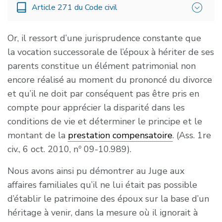
Article 271 du Code civil
telle prestation si l’équité le commande, soit en
considération des critères prévus à l’article 271,
soit lorsque le divorce est prononcé aux torts
Or, il ressort d’une jurisprudence constante que
La prestation compensatoire est fixée selon les
exclusifs de l’époux qui demande le bénéfice de
la vocation successorale de l’époux à hériter de ses
besoins de l’époux à qui elle est versée et les
cette prestation, au regard des circonstances
parents constitue un élément patrimonial non
ressources de l’autre en tenant compte de la
particulières de la rupture ».
encore réalisé au moment du prononcé du divorce
situation au moment du divorce et de l’évolution
et qu’il ne doit par conséquent pas être pris en
de celle-ci dans un avenir prévisible.
compte pour apprécier la disparité dans les
A cet effet, le juge prend en considération
conditions de vie et déterminer le principe et le
notamment :
montant de la
prestation compensatoire
. (Ass. 1re
civ., 6 oct. 2010, nº 09-10.989).
– la durée du mariage ;
Nous avons ainsi pu démontrer au Juge aux
– l’âge et l’état de santé des époux ;
affaires familiales qu’il ne lui était pas possible
– leur qualification et leur situation
d’établir le patrimoine des époux sur la base d’un
professionnelles ;
héritage à venir, dans la mesure où il ignorait à