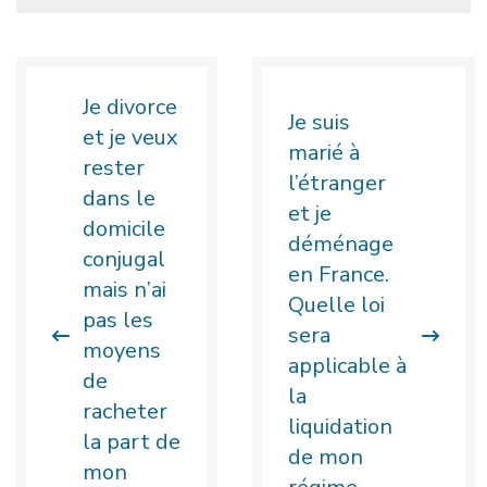
créancier de la prestation compensatoire, par
les circonstances visées au sixième alinéa.
Je divorce
Je suis
et je veux
marié à
rester
l’étranger
dans le
et je
domicile
déménage
conjugal
en France.
mais n’ai
Quelle loi
pas les
sera
moyens
applicable à
de
la
racheter
liquidation
la part de
de mon
mon