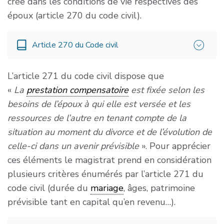
crée dans les conditions de vie respectives des
époux (article 270 du code civil).
Article 270 du Code civil
L’article 271 du code civil dispose que
« Le divorce met fin au devoir de secours entre
«
La
prestation compensatoire
est fixée selon les
époux.
besoins de l’époux à qui elle est versée et les
L’un des époux peut être tenu de verser à
ressources de l’autre en tenant compte de la
l’autre une prestation destinée à compenser,
situation au moment du divorce et de l’évolution de
autant qu’il est possible, la disparité que la
celle-ci dans un avenir prévisible
». Pour apprécier
rupture du mariage crée dans les conditions de
ces éléments le magistrat prend en considération
vie respectives. Cette prestation a un caractère
plusieurs critères énumérés par l’article 271 du
forfaitaire. Elle prend la forme d’un capital dont
code civil (durée du
mariage
, âges, patrimoine
le montant est fixé par le juge.
prévisible tant en capital qu’en revenu…).
Toutefois, le juge peut refuser d’accorder une