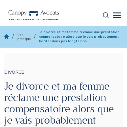
Aller au contenu
Recherche
Mobi
canopy-avocats
Je divorce et ma femme réclame une prestation
Cas
/
/
compensatoire alors que je vais probablement
pratique
hériter dans pas longtemps
DIVORCE
Je divorce et ma femme
réclame une prestation
compensatoire alors que
je vais probablement