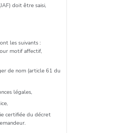
AF) doit être saisi,
nt les suivants :
ur motif affectif,
ger de nom (article 61 du
onces légales,
ice,
 certifiée du décret
 demandeur.