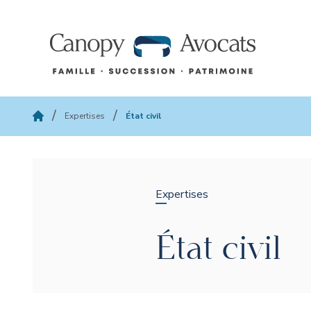
Aller au contenu
canopy-avocats
/
/
Expertises
État civil
Expertises
État civil