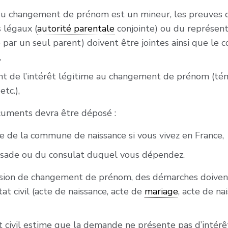
u changement de prénom est un mineur, les preuves d’
 légaux (
autorité parentale
conjointe) ou du représent
par un seul parent) doivent être jointes ainsi que l
,
iant de l’intérêt légitime au changement de prénom (t
etc.),
cuments devra être déposé :
ie de la commune de naissance si vous vivez en France,
ssade ou du consulat duquel vous dépendez.
cision de changement de prénom, des démarches doiven
tat civil (acte de naissance, acte de
mariage
, acte de n
état civil estime que la demande ne présente pas d’intér