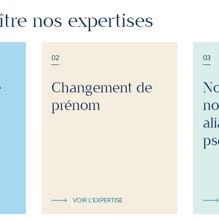
tre nos expertises
02
03
e
Changement de
No
prénom
no
ali
ps
VOIR L'EXPERTISE