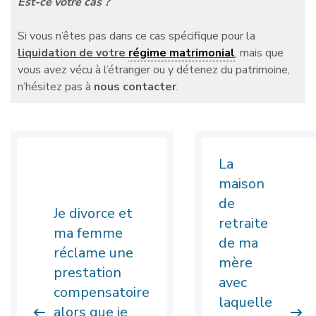
Est-ce votre cas ?
Si vous n’êtes pas dans ce cas spécifique pour la
liquidation de votre
régime matrimonial
, mais que
vous avez vécu à l’étranger ou y détenez du patrimoine,
n’hésitez pas à
nous contacter
.
La
maison
de
Je divorce et
retraite
ma femme
de ma
réclame une
mère
prestation
avec
compensatoire
laquelle
alors que je