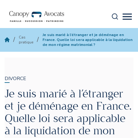
Aller au contenu
Recherche
Mobi
canopy-avocats
Je suis marié à l’étranger et je déménage en
Cas
/
/
France. Quelle loi sera applicable à la liquidation
pratique
de mon régime matrimonial ?
DIVORCE
Je suis marié à l’étranger
et je déménage en France.
Quelle loi sera applicable
à la liquidation de mon