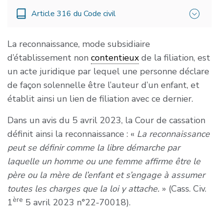
Article 316 du Code civil
La reconnaissance, mode subsidiaire
« Lorsque la filiation n’est pas établie dans les
d’établissement non
contentieux
de la filiation, est
conditions prévues à la section I du présent
un acte juridique par lequel une personne déclare
chapitre, elle peut l’être par une reconnaissance
de façon solennelle être l’auteur d’un enfant, et
de paternité ou de maternité, faite avant ou
établit ainsi un lien de filiation avec ce dernier.
après la naissance.
Dans un avis du 5 avril 2023, la Cour de cassation
La reconnaissance n’établit la filiation qu’à
définit ainsi la reconnaissance : «
La reconnaissance
l’égard de son auteur.
peut se définir comme la libre démarche par
Elle est faite dans l’acte de naissance, par acte
laquelle un homme ou une femme affirme être le
reçu par l’officier de l’état civil ou par tout autre
père ou la mère de l’enfant et s’engage à assumer
acte authentique.
toutes les charges que la loi y attache.
» (Cass. Civ.
ère
1
5 avril 2023 n°22-70018).
L’acte de reconnaissance est établi sur