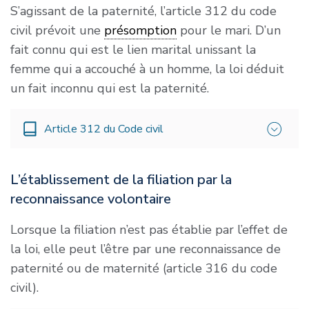
S’agissant de la paternité, l’article 312 du code
«
La filiation est établie, à l’égard de la mère,
civil prévoit une
présomption
pour le mari. D’un
par la désignation de celle-ci dans l’acte de
fait connu qui est le lien marital unissant la
naissance de l’enfant.
»
femme qui a accouché à un homme, la loi déduit
un fait inconnu qui est la paternité.
Article 312 du Code civil
«
L’enfant conçu ou né pendant le mariage a
L’établissement de la filiation par la
pour père le mari
»
.
reconnaissance volontaire
Lorsque la filiation n’est pas établie par l’effet de
la loi, elle peut l’être par une reconnaissance de
paternité ou de maternité (article 316 du code
civil).