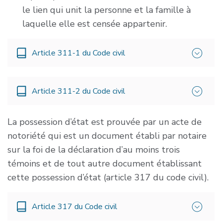
le lien qui unit la personne et la famille à
laquelle elle est censée appartenir.
Article 311-1 du Code civil
« La possession d’état s’établit par une réunion
Article 311-2 du Code civil
suffisante de faits qui révèlent le lien de
filiation et de parenté entre une personne et la
La possession d’état est prouvée par un acte de
«
La possession d’état doit être continue,
famille à laquelle elle est dite appartenir.
notoriété qui est un document établi par notaire
paisible, publique et non équivoque.
»
Les principaux de ces faits sont :
sur la foi de la déclaration d’au moins trois
témoins et de tout autre document établissant
1° Que cette personne a été traitée par celui ou
cette possession d’état (article 317 du code civil).
ceux dont on la dit issue comme leur enfant et
qu’elle-même les a traités comme son ou ses
Article 317 du Code civil
parents ;