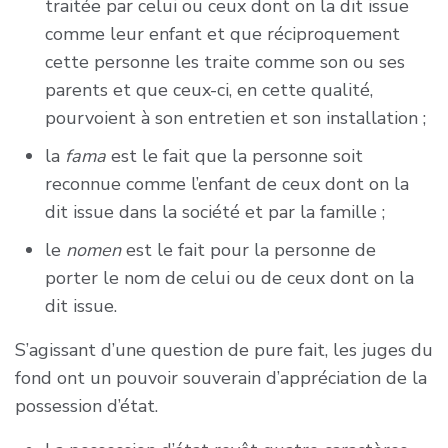
conditions fixées à l’article L. 264-2 du code de
traitée par celui ou ceux dont on la dit issue
l’action sociale et des familles.
comme leur enfant et que réciproquement
cette personne les traite comme son ou ses
L’acte comporte les énonciations prévues à
parents et que ceux-ci, en cette qualité,
l’article 62 et la mention que l’auteur de la
pourvoient à son entretien et son installation ;
reconnaissance a été informé du caractère
la
fama
est le fait que la personne soit
divisible du lien de filiation ainsi établi.
reconnue comme l’enfant de ceux dont on la
NOTA : Conformément au IV de l’article 71 de
dit issue dans la société et par la famille ;
la loi n° 2018-778 du 10 septembre 2018, les
le
nomen
est le fait pour la personne de
présentes dispositions entrent en vigueur à une
porter le nom de celui ou de ceux dont on la
date fixée par décret en Conseil d’Etat, au plus
dit issue.
tard le 1er mars 2019 et s’appliquent aux
demandes qui sont postérieures à cette date ».
S’agissant d’une question de pure fait, les juges du
fond ont un pouvoir souverain d’appréciation de la
possession d’état.