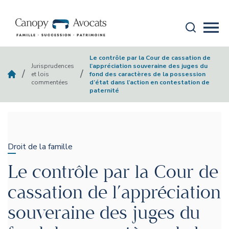
Aller au contenu
Recherche
Mobi
canopy-avocats
Le contrôle par la Cour de cassation de
Jurisprudences
l’appréciation souveraine des juges du
/
/
et lois
fond des caractères de la possession
commentées
d’état dans l’action en contestation de
paternité
Droit de la famille
Le contrôle par la Cour de
cassation de l’appréciation
souveraine des juges du