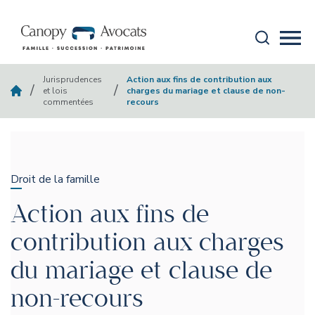
Aller au contenu
Recherche
Mobi
canopy-avocats
Jurisprudences
Action aux fins de contribution aux
/
/
et lois
charges du mariage et clause de non-
commentées
recours
Droit de la famille
Action aux fins de
contribution aux charges
du mariage et clause de
non-recours