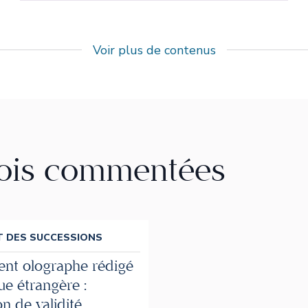
Voir plus de contenus
lois commentées
T DES SUCCESSIONS
nt olographe rédigé
ue étrangère :
on de validité