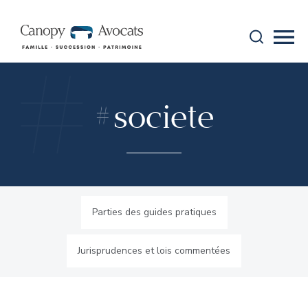
Aller au contenu
#
Recherche
Mobi
canopy-avocats
#
societe
Parties des guides pratiques
Jurisprudences et lois commentées