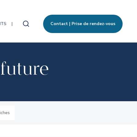
ITS
Contact | Prise de rendez-vous
Rechercher
future
fiches