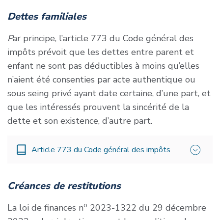
Dettes familiales
P
ar principe, l’article 773 du Code général des
impôts prévoit que les dettes entre parent et
enfant ne sont pas déductibles à moins qu’elles
n’aient été consenties par acte authentique ou
sous seing privé ayant date certaine, d’une part, et
que les intéressés prouvent la sincérité de la
dette et son existence, d’autre part.
Article 773 du Code général des impôts
« Toutefois ne sont pas déductibles :
Créances de restitutions
1° Les dettes échues depuis plus de trois mois
o
La loi de finances n
2023-1322 du 29 décembre
avant l’ouverture de la succession, à moins qu’il