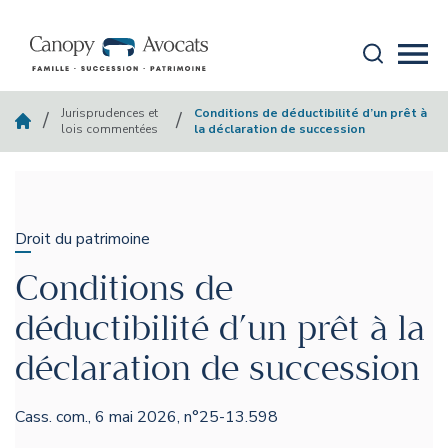
Aller au contenu
Recherche
Mobi
canopy-avocats
Jurisprudences et
Conditions de déductibilité d’un prêt à
/
/
lois commentées
la déclaration de succession
Droit du patrimoine
Conditions de
déductibilité d’un prêt à la
déclaration de succession
Cass. com., 6 mai 2026, n°25-13.598