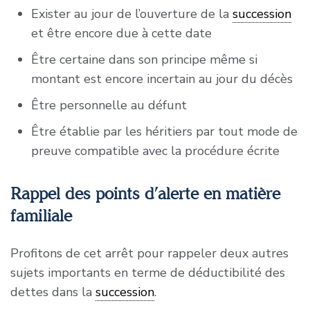
décès, les dettes à la charge du défunt sont
Exister au jour de l’ouverture de la
succession
déduites lorsque leur existence au jour de
et être encore due à cette date
l’ouverture de la succession est dûment justifiée
Être certaine dans son principe même si
par tous modes de preuve compatibles avec la
montant est encore incertain au jour du décès
procédure écrite. ».
Être personnelle au défunt
Être établie par les héritiers par tout mode de
preuve compatible avec la procédure écrite
Rappel des points d’alerte en matière
familiale
Profitons de cet arrêt pour rappeler deux autres
sujets importants en terme de déductibilité des
dettes dans la
succession
.