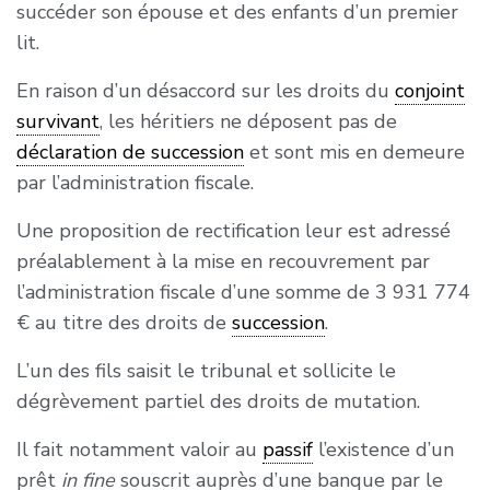
d’un bien dont le défunt s’était réservé
succéder son épouse et des enfants d’un premier
lorsque tous les enfants sont issus des deux
lesquelles le délai de prescription est accompli,
l’usufruit, sous réserve qu’il soit justifié que ces
lit.
époux et la propriété du quart en présence d’un
à moins qu’il ne soit justifié que la prescription a
dettes n’ont pas été contractées dans un
ou plusieurs enfants qui ne sont pas issus des
été interrompue. »
En raison d’un désaccord sur les droits du
conjoint
objectif principalement fiscal, ni aux usufruits
deux époux ».
survivant
, les héritiers ne déposent pas de
qui résultent de l’application des articles 757 ou
déclaration de succession
et sont mis en demeure
1094-1 du code civil.
par l’administration fiscale.
II.-Par dérogation à l’article 1133 du présent
Une proposition de rectification leur est adressé
code, la valeur correspondant à la dette de
préalablement à la mise en recouvrement par
restitution non-déductible de l’actif successoral
l’administration fiscale d’une somme de 3 931 774
mentionnée au I du présent article donne lieu à
€ au titre des droits de
succession
.
la perception de droits de mutation par décès
dus par le nu-propriétaire et calculés d’après le
L’un des fils saisit le tribunal et sollicite le
degré de parenté existant entre ce dernier et
dégrèvement partiel des droits de mutation.
l’usufruitier, au moment de la succession ou de
Il fait notamment valoir au
passif
l’existence d’un
la constitution de l’usufruit, si les droits dus
prêt
in fine
souscrit auprès d’une banque par le
sont inférieurs.