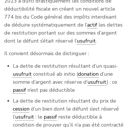
2023 a durci drastiquement les conditions de
ne soit produit une attestation du créancier en
déductibilité fiscale en créant un nouvel article
certifiant l’existence à cette époque, dans la
774 bis du Code général des impôts interdisant
forme et suivant les règles déterminées
de déduire systématiquement de l’
actif
les dettes
à
l’article L. 20
du livre des procédures fiscales ;
de restitution portant sur des sommes d’argent
dont le défunt s’était réservé l’
usufruit
.
2° Les dettes consenties par le défunt au profit
de ses héritiers ou de personnes interposées.
Il convient désormais de distinguer :
Sont réputées personnes interposées les
La dette de restitution résultant d’un quasi-
personnes désignées dans
l’article 911
, dernier
usufruit
constitué ab initio (
donation
d’une
alinéa, du code civil.
somme d’argent avec réserve d’
usufruit
) : ce
Néanmoins, lorsque la dette a été consentie par
passif
n’est pas déductible
un acte authentique ou par un acte sous-seing
La dette de restitution résultant du prix de
privé ayant date certaine avant l’ouverture de la
cession
d’un bien dont le défunt s’est réservé
succession autrement que par le décès d’une
l’
usufruit
: le
passif
reste déductible à
des parties contractantes, les héritiers,
condition de prouver qu’il n’a pas été contracté
donataires et légataires, et les personnes