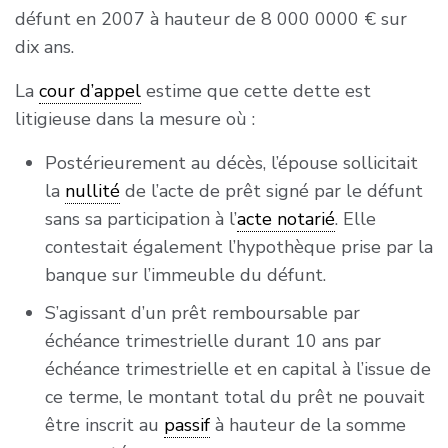
défunt en 2007 à hauteur de 8 000 0000 € sur
Pour la liquidation des droits dus lors de la
dix ans.
succession, en application du présent II, l’article
La
cour d’appel
estime que cette dette est
784 ne s’applique ni sur la valeur des sommes
litigieuse dans la mesure où :
d’argent dont le défunt s’était réservé l’usufruit
ni sur celle des biens dont le défunt s’était
Postérieurement au décès, l’épouse sollicitait
réservé l’usufruit du prix de cession.
la
nullité
de l’acte de prêt signé par le défunt
sans sa participation à l’
acte notarié
. Elle
Les droits acquittés lors de la constitution de
contestait également l’hypothèque prise par la
l’usufruit sont imputés sur les droits dus par le
banque sur l’immeuble du défunt.
nu-propriétaire, sans pouvoir donner lieu à
restitution. »
S’agissant d’un prêt remboursable par
échéance trimestrielle durant 10 ans par
échéance trimestrielle et en capital à l’issue de
ce terme, le montant total du prêt ne pouvait
être inscrit au
passif
à hauteur de la somme