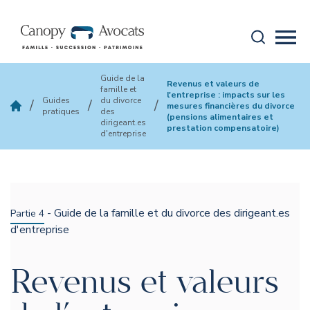
Aller au contenu
Recherche
Mobi
canopy-avocats
Guide de la
Revenus et valeurs de
famille et
l'entreprise : impacts sur les
Guides
du divorce
/
/
/
mesures financières du divorce
pratiques
des
(pensions alimentaires et
dirigeant.es
prestation compensatoire)
d'entreprise
- Guide de la famille et du divorce des dirigeant.es
Partie 4
d'entreprise
Revenus et valeurs